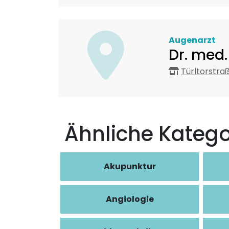
Augenarzt
Dr. med
Türltorstra
Ähnliche Katego
Akupunktur
Angiologie