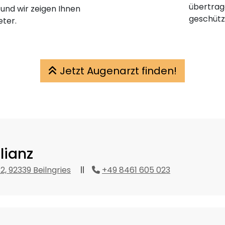
übertrage
 und wir zeigen Ihnen
geschütz
eter.
Jetzt Augenarzt finden!
lianz
2, 92339 Beilngries
+49 8461 605 023