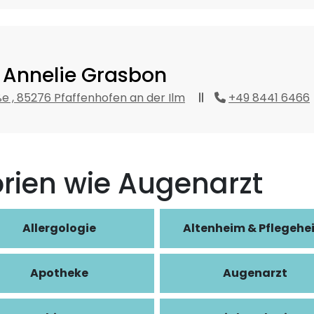
. Annelie Grasbon
ße , 85276 Pfaffenhofen an der Ilm
+49 8441 6466
rien wie Augenarzt
Allergologie
Altenheim & Pflegehe
Apotheke
Augenarzt