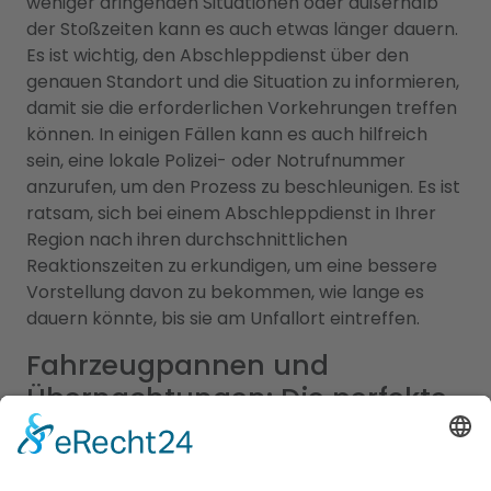
weniger dringenden Situationen oder außerhalb
der Stoßzeiten kann es auch etwas länger dauern.
Es ist wichtig, den Abschleppdienst über den
genauen Standort und die Situation zu informieren,
damit sie die erforderlichen Vorkehrungen treffen
können. In einigen Fällen kann es auch hilfreich
sein, eine lokale Polizei- oder Notrufnummer
anzurufen, um den Prozess zu beschleunigen. Es ist
ratsam, sich bei einem Abschleppdienst in Ihrer
Region nach ihren durchschnittlichen
Reaktionszeiten zu erkundigen, um eine bessere
Vorstellung davon zu bekommen, wie lange es
dauern könnte, bis sie am Unfallort eintreffen.
Fahrzeugpannen und
Übernachtungen: Die perfekte
Kombination von
Abschleppdiensten und Hotels