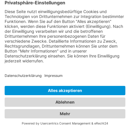
In unserem umfassenden Branchenportal finden
Sie nicht nur alle Informationen rund um
zuverlässige Abschleppdienste, sondern auch
detaillierte Einblicke in erstklassige Hotels. Wir
bieten Ihnen eine vielseitige Plattform, um sowohl
Ihre Mobilität im Straßenverkehr als auch Ihren
Komfort während des Aufenthalts in einem
Hotel
Wörthsee
zu gewährleisten. Erfahren Sie mehr
über die verschiedenen Abschleppdienste in Ihrer
Region. Unsere Datenbank enthält eine Auswahl
an professionellen Anbietern, die Ihnen im Falle
einer Fahrzeugpanne oder eines Unfalls schnell
und effizient helfen. Informieren Sie sich über ihre
Dienstleistungen, Erreichbarkeit und
Kundenerfahrungen, um die beste Wahl für Ihre
Bedürfnisse zu treffen. Gleichzeitig bieten wir Ihnen
umfangreiche Informationen zu erstklassigen
Hotels. Egal ob Sie nach einem luxuriösen Resort,
einem charmanten Boutique-Hotel oder einem