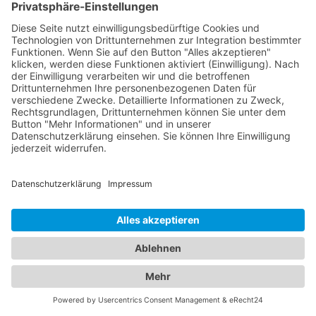
Optionen für Ihren nächsten Hotelaufenthalt in
einem
Hotel Weßling, Oberbayern
. Wir verstehen,
dass sowohl die Sicherheit Ihres Fahrzeugs als
auch der Komfort Ihrer Unterkunft von großer
Bedeutung sind. Entdecken Sie eine breite Auswahl
an Hotels in verschiedenen Preiskategorien und für
unterschiedliche Bedürfnisse. Von luxuriösen 5-
Sterne-Hotels bis hin zu gemütlichen Bed &
Breakfasts - in unserem Branchenportal finden Sie
detaillierte Informationen zu Ausstattung, Lage,
Preisen und Verfügbarkeiten, um Ihre ideale
Unterkunft auszuwählen. Gleichzeitig bieten wir
Ihnen umfassende Informationen über
zuverlässige Abschleppdienste in Ihrer Region.
Egal, ob Sie eine Panne haben, Ihr Fahrzeug
abgeschleppt werden muss oder Sie eine Bergung
benötigen - unsere Datenbank enthält
Kontaktdaten und Bewertungen von