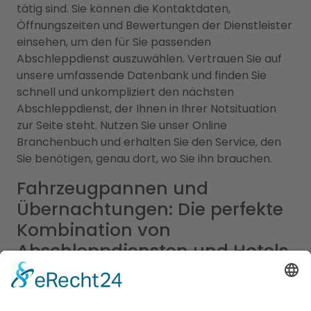
tätig sind. Sie können die Kontaktdaten,
Öffnungszeiten und Bewertungen der Dienstleister
einsehen, um den für Sie passenden
Abschleppdienst auszuwählen. Vertrauen Sie auf
unsere umfassende Datenbank und finden Sie
schnell und unkompliziert den nächsten
Abschleppdienst, der Ihnen in Ihrer Notsituation
zur Seite steht. Nutzen Sie unser Online
Branchenbuch und erhalten Sie den Service, den
Sie benötigen, genau dort, wo Sie ihn brauchen.
Fahrzeugpannen und
Übernachtungen: Die perfekte
Kombination von
Abschleppdiensten und Hotels
Unser umfangreiches Branchenportal bietet Ihnen
nicht nur alle Informationen zu zuverlässigen
Abschleppdiensten, sondern auch eine Vielzahl an