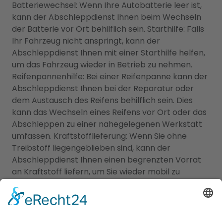
Batteriewechsel: Wenn Ihre Autobatterie leer ist,
kann der Abschleppdienst Ihnen beim Wechseln
der Batterie vor Ort behilflich sein. Starthilfe: Falls
Ihr Fahrzeug nicht anspringt, kann der
Abschleppdienst Ihnen mit einer Starthilfe helfen,
um das Fahrzeug wieder in Betrieb zu nehmen.
Reifenpannenhilfe: Bei einer Reifenpanne kann der
Abschleppdienst Ihnen bei der Reparatur oder
dem Austausch des Reifens behilflich sein. Dies
kann das Wechseln eines Reifens vor Ort oder das
Abschleppen zu einer nahegelegenen Werkstatt
umfassen. Kraftstofflieferung: Wenn Sie ohne
Treibstoff liegengeblieben sind, kann der
Abschleppdienst Ihnen einen begrenzten Vorrat
an Kraftstoff liefern, um Sie wieder mobil zu
machen. Türöffnung: Wenn Sie sich aus Ihrem
Fahrzeug ausgesperrt haben, kann der
Abschleppdienst Ihnen bei der Türöffnung helfen,
um wieder Zugang zu Ihrem Fahrzeug zu erhalten.