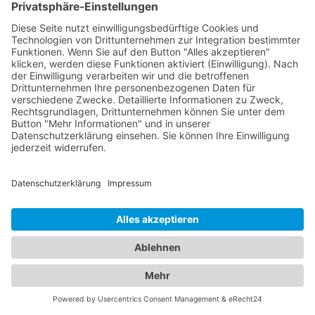
Es ist wichtig zu beachten, dass nicht alle
Abschleppdienste diese zusätzlichen
Dienstleistungen anbieten. Informieren Sie sich
daher im Voraus bei einem Abschleppdienst über
die verfügbaren Serviceleistungen, um
sicherzustellen, dass sie Ihren spezifischen
Bedürfnissen entsprechen.
Finden Sie den passenden
Abschleppdienst und das
ideale Hotel - Unser
Branchenportal macht es
möglich
In unserem umfassenden Branchenportal finden
Sie nicht nur alle Informationen rund um
zuverlässige Abschleppdienste, sondern auch eine
breite Auswahl an Hotels für Ihren nächsten