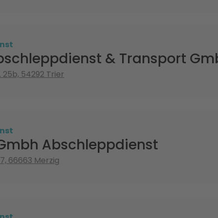
nst
bschleppdienst & Transport Gm
 25b, 54292 Trier
nst
Gmbh Abschleppdienst
17, 66663 Merzig
nst