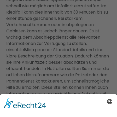
schnell wie möglich am Unfallort einzutreffen. Im
Idealfall kann dies innerhalb von 30 Minuten bis zu
einer Stunde geschehen. Bei starkem
Verkehrsaufkommen oder in abgelegenen
Gebieten kann es jedoch länger dauern. Es ist
wichtig, dem Abschleppdienst alle relevanten
Informationen zur Verfügung zu stellen,
einschließlich genauer Standortdetails und eine
klare Beschreibung der Situation. Dadurch können
sie ihre Ankunftszeit besser abschätzen und
effizient handeln. In Notfällen sollten Sie immer die
örtlichen Notrufnummern wie die Polizei oder den
Pannendienst kontaktieren, um schnellstmögliche
Hilfe zu erhalten. Diese Stellen können Ihnen auch
Informationen zur voraussichtlichen Ankunftszeit
des Abschleppdienstes geben.
Abschleppdienste und Hotels: