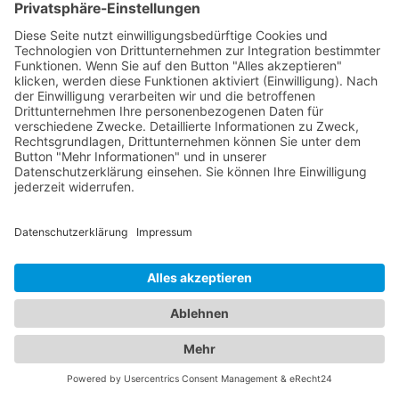
Ein umfassendes Angebot für
Ihre Mobilität und Unterkunft
In unserem umfassenden Branchenportal finden
Sie nicht nur alle Informationen rund um
zuverlässige Abschleppdienste, sondern auch
detaillierte Einblicke in erstklassige Hotels. Wir
bieten Ihnen eine vielseitige Plattform, um sowohl
Ihre Mobilität im Straßenverkehr als auch Ihren
Komfort während des Aufenthalts in einem
Hotel
Waldsolms
zu gewährleisten. Erfahren Sie mehr
über die verschiedenen Abschleppdienste in Ihrer
Region. Unsere Datenbank enthält eine Auswahl
an professionellen Anbietern, die Ihnen im Falle
einer Fahrzeugpanne oder eines Unfalls schnell
und effizient helfen. Informieren Sie sich über ihre
Dienstleistungen, Erreichbarkeit und
Kundenerfahrungen, um die beste Wahl für Ihre
Bedürfnisse zu treffen. Gleichzeitig bieten wir Ihnen