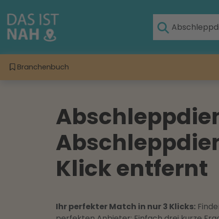
Branchenbuch
Abschleppdiens
Abschleppdiens
Klick entfernt
Ihr perfekter Match in nur 3 Klicks:
Finden
perfekten Anbieter: Einfach drei kurze F