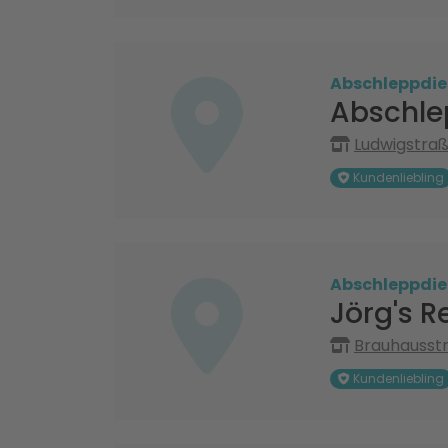
Abschleppdie
Abschle
Ludwigstraß
Kundenliebling
Abschleppdie
Jörg's R
Brauhausst
Kundenliebling