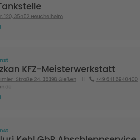
ankstelle
r. 120, 35452 Heuchelheim
nst
Özkan KFZ-Meisterwerkstatt
imler-Straße 24, 35398 Gießen
+49 641 6940400
an.de
nst
Juri Kehl GbR Abschleppservice