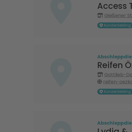
Access T
Gießener St
Kundenliebling
Abschleppdie
Reifen 
Gottlieb-Da
reifen-oezk
Kundenliebling
Abschleppdie
Lydia & 