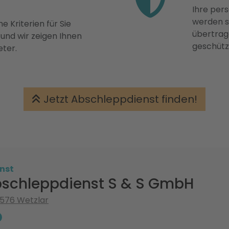
Ihre pers
werden st
e Kriterien für Sie
übertrage
 und wir zeigen Ihnen
geschütz
eter.
Jetzt Abschleppdienst finden!
nst
schleppdienst S & S GmbH
 35576 Wetzlar