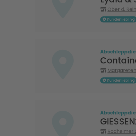
Ober d. Rei
Kundenliebling
Abschleppdie
Containe
Margareten
Kundenliebling
Abschleppdie
GIESSEN
Rodheimer S