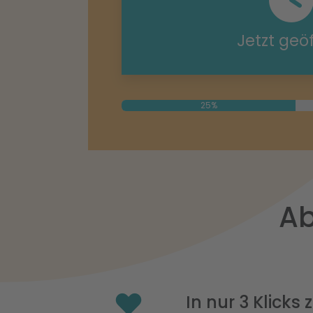
Jetzt geö
25%
Ab
In nur 3 Klicks