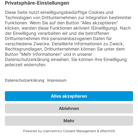
Fahrzeug verfügen.
Abschleppdienste und Hotels:
Ein umfassendes Angebot für
Ihre Mobilität und Unterkunft
In unserem umfangreichen Branchenportal finden
Sie nicht nur alle Informationen zu zuverlässigen
Abschleppdiensten, sondern auch eine
umfassende Auswahl an Hotels für Ihren nächsten
Aufenthalt. Wir möchten sicherstellen, dass Sie
sowohl bei Fahrzeugpannen als auch bei der
Suche nach der idealen Unterkunft bestens
informiert sind. Egal, ob Sie geschäftlich oder
privat unterwegs sind, unser Branchenportal
bietet Ihnen detaillierte Informationen zu
verschiedenen Hotels. Entdecken Sie luxuriöse
Hotels, gemütliche Bed & Breakfasts,
budgetfreundliche Unterkünfte und vieles mehr.