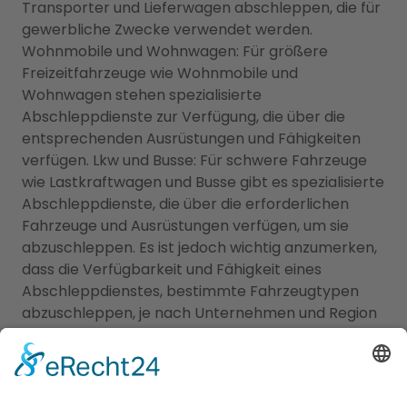
Transporter und Lieferwagen abschleppen, die für
gewerbliche Zwecke verwendet werden.
Wohnmobile und Wohnwagen: Für größere
Freizeitfahrzeuge wie Wohnmobile und
Wohnwagen stehen spezialisierte
Abschleppdienste zur Verfügung, die über die
entsprechenden Ausrüstungen und Fähigkeiten
verfügen. Lkw und Busse: Für schwere Fahrzeuge
wie Lastkraftwagen und Busse gibt es spezialisierte
Abschleppdienste, die über die erforderlichen
Fahrzeuge und Ausrüstungen verfügen, um sie
abzuschleppen. Es ist jedoch wichtig anzumerken,
dass die Verfügbarkeit und Fähigkeit eines
Abschleppdienstes, bestimmte Fahrzeugtypen
abzuschleppen, je nach Unternehmen und Region
variieren kann. Es ist empfehlenswert, vorab mit
dem Abschleppdienst Kontakt aufzunehmen, um
sicherzustellen, dass sie über die erforderliche
Ausrüstung und Expertise für Ihr spezifisches