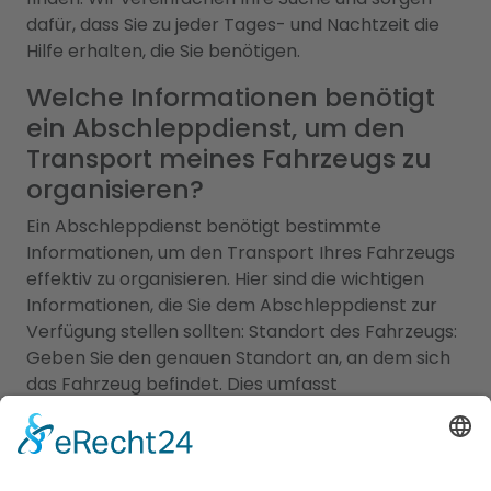
dafür, dass Sie zu jeder Tages- und Nachtzeit die
Hilfe erhalten, die Sie benötigen.
Welche Informationen benötigt
ein Abschleppdienst, um den
Transport meines Fahrzeugs zu
organisieren?
Ein Abschleppdienst benötigt bestimmte
Informationen, um den Transport Ihres Fahrzeugs
effektiv zu organisieren. Hier sind die wichtigen
Informationen, die Sie dem Abschleppdienst zur
Verfügung stellen sollten: Standort des Fahrzeugs:
Geben Sie den genauen Standort an, an dem sich
das Fahrzeug befindet. Dies umfasst
Straßenname, Hausnummer, Stadt und eventuell
spezifische Anhaltspunkte, um den
Abschleppdienst zum Fahrzeug zu führen.
Fahrzeugtyp und Kennzeichen: Teilen Sie dem