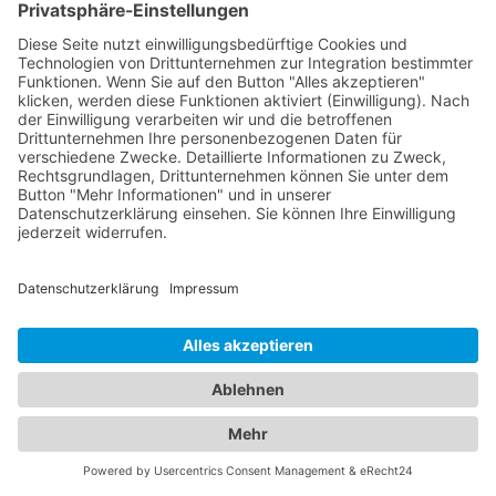
Abschleppdienst den Fahrzeugtyp (z.B. PKW,
Motorrad, Wohnmobil) sowie das Kennzeichen mit.
Dies hilft dem Abschleppdienst, das richtige
Abschleppfahrzeug und die notwendigen
Ausrüstungen vorzubereiten. Zustand des
Fahrzeugs: Geben Sie an, ob das Fahrzeug
fahrbereit ist oder ob es nicht mehr in Betrieb
genommen werden kann. Wenn es spezielle
Anforderungen für den Transport gibt, z.B. ein
beschädigtes Fahrzeug, sollten Sie dies ebenfalls
mitteilen. Zugangsinformationen: Falls das
Fahrzeug an einem schwer erreichbaren Ort steht
oder es besondere Zugangsvoraussetzungen gibt
(z.B. enge Gassen, Sicherheitstore), informieren Sie
den Abschleppdienst darüber, damit er geeignete
Maßnahmen treffen kann. Kontaktinformationen:
Stellen Sie sicher, dass Sie dem Abschleppdienst
Ihre aktuellen Kontaktdaten wie Name,