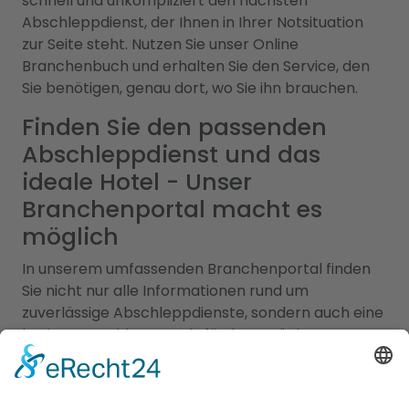
schnell und unkompliziert den nächsten
Abschleppdienst, der Ihnen in Ihrer Notsituation
zur Seite steht. Nutzen Sie unser Online
Branchenbuch und erhalten Sie den Service, den
Sie benötigen, genau dort, wo Sie ihn brauchen.
Finden Sie den passenden
Abschleppdienst und das
ideale Hotel - Unser
Branchenportal macht es
möglich
In unserem umfassenden Branchenportal finden
Sie nicht nur alle Informationen rund um
zuverlässige Abschleppdienste, sondern auch eine
breite Auswahl an Hotels für Ihren nächsten
Aufenthalt. Wir bieten Ihnen eine vielfältige
Plattform, um sowohl bei Fahrzeugpannen als
auch bei der Suche nach der perfekten Unterkunft