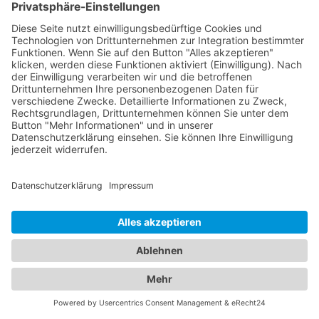
bestens informiert zu sein. Egal ob Sie geschäftlich
oder privat unterwegs sind, unser Branchenportal
präsentiert Ihnen eine Vielzahl von Hotels in
verschiedenen Preiskategorien und mit
unterschiedlichen Ausstattungen. Erfahren Sie
mehr über Lage, Zimmeroptionen,
Serviceleistungen und Verfügbarkeiten, um das
ideale
Hotel Walchum
für Ihren Aufenthalt zu
finden. Von luxuriösen 5-Sterne-Hotels bis hin zu
gemütlichen Bed & Breakfasts - bei uns werden Sie
fündig. Gleichzeitig bieten wir Ihnen umfassende
Informationen zu zuverlässigen
Abschleppdiensten in Ihrer Umgebung. Wenn Sie
eine Fahrzeugpanne haben oder abgeschleppt
werden müssen, können Sie auf unsere Datenbank
vertrauen, die Ihnen eine Liste qualifizierter
Abschleppdienste präsentiert. Informieren Sie sich
über ihre Dienstleistungen, Erreichbarkeit und
Kundenbewertungen, um im Notfall schnell