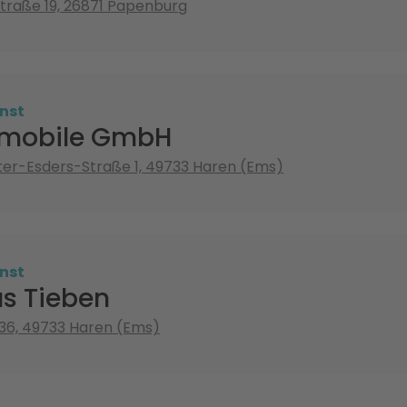
traße 19, 26871 Papenburg
nst
omobile GmbH
er-Esders-Straße 1, 49733 Haren (Ems)
nst
s Tieben
 36, 49733 Haren (Ems)