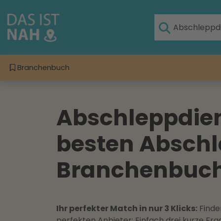
Branchenbuch
Abschleppdien
besten Abschl
Branchenbuch 
Ihr perfekter Match in nur 3 Klicks:
Finden
perfekten Anbieter: Einfach drei kurze F