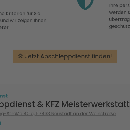
Ihre pers
werden st
e Kriterien für Sie
übertrage
 und wir zeigen Ihnen
geschütz
eter.
Jetzt Abschleppdienst finden!
nst
ppdienst & KFZ Meisterwerkstatt
ng-Straße 40 a, 67433 Neustadt an der Weinstraße