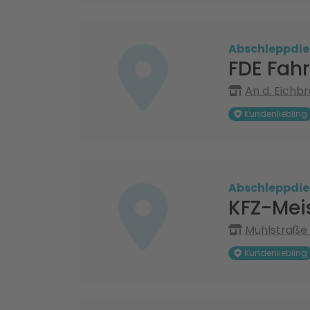
Abschleppdie
FDE Fahr
An d. Eichbr
Kundenliebling
Abschleppdie
KFZ-Mei
Mühlstraße 
Kundenliebling