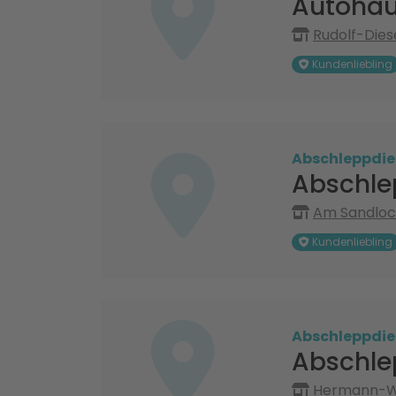
Autohau
Rudolf-Dies
Kundenliebling
Abschleppdie
Abschle
Am Sandloc
Kundenliebling
Abschleppdie
Abschlep
Hermann-We