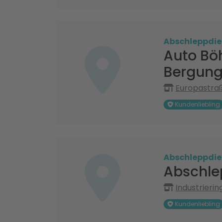
Abschleppdie
Auto Bö
Bergung
Europastraß
Kundenliebling
Abschleppdie
Abschlep
Industrieri
Kundenliebling