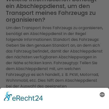
ein Abschleppdienst, um den
Transport meines Fahrzeugs zu
organisieren?
Um den Transport Ihres Fahrzeugs zu organisieren,
benötigt ein Abschleppdienst in der Regel
folgende Informationen: Standort des Fahrzeugs:
Geben Sie den genauen Standort an, an dem sich
das Fahrzeug befindet, damit der Abschleppdienst
den nächsten verfügbaren Abschleppwagen in
der Nähe schicken kann. Fahrzeugtyp: Teilen Sie
dem Abschleppdienst mit, um welchen
Fahrzeugtyp es sich handelt, z. B. PKW, Motorrad,
Wohnmobil, etc. Dies hilft dem Abschleppdienst
bei der Auswahl des geeigneten
Abschleppwagens und der richtigen Ausrüstung.
Zustand des Fahrzeugs: Geben Sie an, ob das
Fahrzeug fahrbereit ist oder ob es nicht mehr