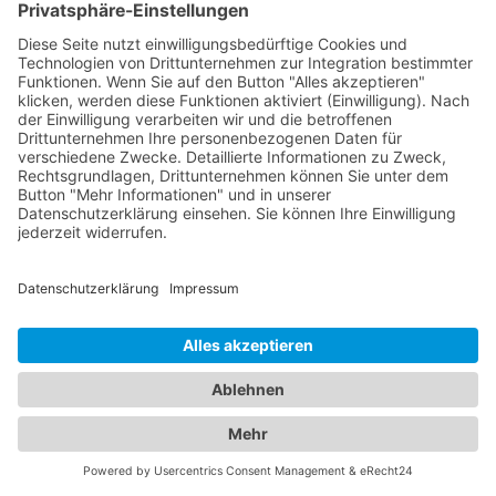
fahrtüchtig ist. Falls das Fahrzeug beschädigt ist,
können zusätzliche Vorkehrungen getroffen
werden, um es sicher zu transportieren. Besondere
Anforderungen: Falls es besondere Anforderungen
gibt, wie z. B. das Abschleppen eines
tiefergelegten Fahrzeugs oder das Transportieren
eines Fahrzeugs mit Allradantrieb, informieren Sie
den Abschleppdienst darüber. Ihre Kontaktdaten:
Geben Sie dem Abschleppdienst Ihre
vollständigen Kontaktdaten an, einschließlich
Name, Telefonnummer und gegebenenfalls eine
alternative Kontaktmöglichkeit. Diese
Informationen helfen dem Abschleppdienst dabei,
den Transport Ihres Fahrzeugs effizient zu
organisieren und sicherzustellen, dass die richtige
Ausrüstung und das geeignete Abschleppfahrzeug
zum Einsatz kommen.
Von Abschleppdiensten bis zu