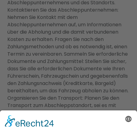
Abschleppunternehmens und des Standorts.
Kontaktieren Sie das Abschleppunternehmen:
Nehmen Sie Kontakt mit dem
Abschleppunternehmen auf, um Informationen
über die Abholung und die damit verbundenen
Kosten zu erhalten. Fragen Sie nach den
Zahlungsmethoden und ob es notwendig ist, einen
Termin zu vereinbaren. Sammeln Sie erforderliche
Dokumente und Zahlungsmittel: Stellen Sie sicher,
dass Sie alle erforderlichen Dokumente wie Ihren
Führerschein, Fahrzeugschein und gegebenenfalls
den Zahlungsnachweis (Kreditkarte, Bargeld)
bereithalten, um das Fahrzeug abholen zu können.
Organisieren Sie den Transport: Planen Sie den
Transport zum Abschleppstandort, sei es mit
öffentlichen Verkehrsmitteln, einem Taxi oder
durch eine Begleitperson. Begleichen Sie die
Abschleppkosten: Zahlen Sie die Abschleppkosten
gemäß den Anweisungen des