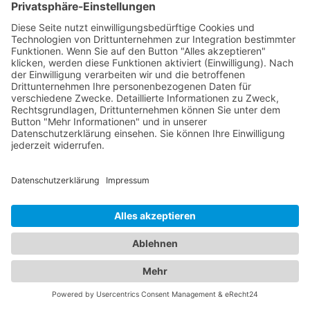
Abschleppunternehmens. Vergewissern Sie sich,
dass Sie eine Quittung oder eine
Zahlungsbestätigung erhalten. Es ist wichtig, ruhig
zu bleiben und die Anweisungen des
Abschleppunternehmens zu befolgen, um den
Prozess reibungslos abzuwickeln. Überprüfen Sie
auch Ihre örtlichen Vorschriften und Gesetze
bezüglich des Abschleppens von Fahrzeugen, um
Ihre Rechte und Verantwortlichkeiten zu
verstehen.
Alles unter einem Dach:
Informationen zu
Abschleppdiensten und Hotels
in einem Branchenportal
Unser umfangreiches Branchenportal bietet Ihnen
nicht nur alle Informationen rund um zuverlässige