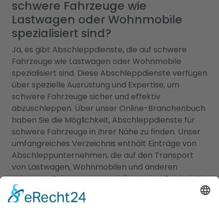
schwere Fahrzeuge wie
Lastwagen oder Wohnmobile
spezialisiert sind?
Ja, es gibt Abschleppdienste, die auf schwere
Fahrzeuge wie Lastwagen oder Wohnmobile
spezialisiert sind. Diese Abschleppdienste verfügen
über spezielle Ausrüstung und Expertise, um
schwere Fahrzeuge sicher und effektiv
abzuschleppen. Über unser Online-Branchenbuch
haben Sie die Möglichkeit, Abschleppdienste für
schwere Fahrzeuge in Ihrer Nähe zu finden. Unser
umfangreiches Verzeichnis enthält Einträge von
Abschleppunternehmen, die auf den Transport
von Lastwagen, Wohnmobilen und anderen
schweren Fahrzeugen spezialisiert sind. Egal, ob Sie
eine Panne mit Ihrem LKW haben oder Ihr
Wohnmobil nach einem Unfall abgeschleppt
werden muss, unser Online-Branchenbuch bietet