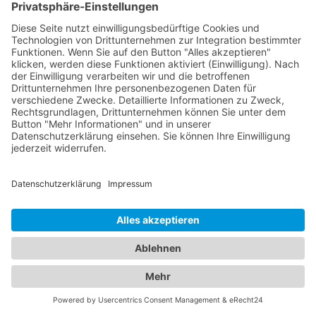
Ihnen eine praktische Lösung, um den passenden
Abschleppdienst zu finden. Mit detaillierten
Einträgen, die Kontaktdaten,
Standortinformationen und oft auch
Kundenbewertungen enthalten, können Sie die
verschiedenen Abschleppdienste vergleichen und
denjenigen auswählen, der Ihren Anforderungen
am besten entspricht. Nutzen Sie jetzt unser
Online-Branchenbuch, um den spezialisierten
Abschleppdienst für schwere Fahrzeuge zu finden,
den Sie benötigen. Wir stellen sicher, dass Sie die
richtige Hilfe zur Verfügung haben, um schwere
Fahrzeuge professionell und sicher abschleppen
zu lassen.
Von Abschleppdiensten bis zu
komfortablen Unterkünften:
Alles, was Sie brauchen, an