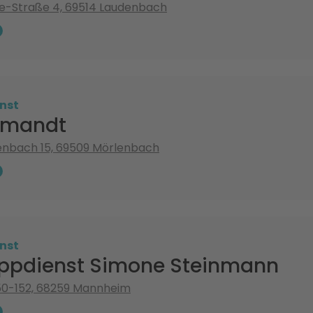
e-Straße 4, 69514 Laudenbach
nst
Imandt
enbach 15, 69509 Mörlenbach
nst
ppdienst Simone Steinmann
50-152, 68259 Mannheim