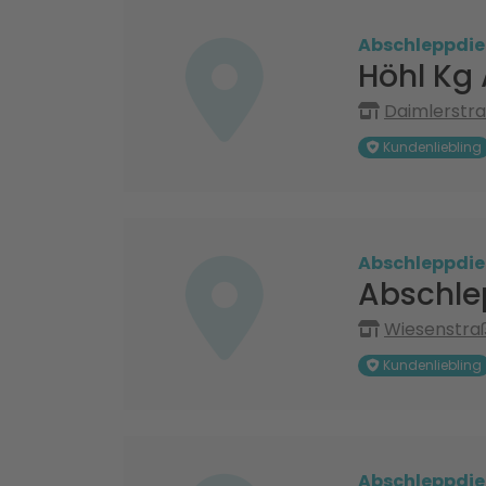
Abschleppdie
Höhl Kg
Daimlerstr
Kundenliebling
Abschleppdie
Abschlep
Wiesenstraß
Kundenliebling
Abschleppdie