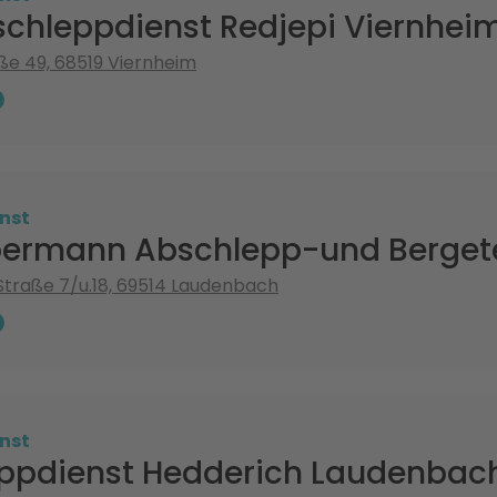
chleppdienst Redjepi Viernhei
e 49, 68519 Viernheim
nst
ermann Abschlepp-und Berget
traße 7/u.18, 69514 Laudenbach
nst
ppdienst Hedderich Laudenbac