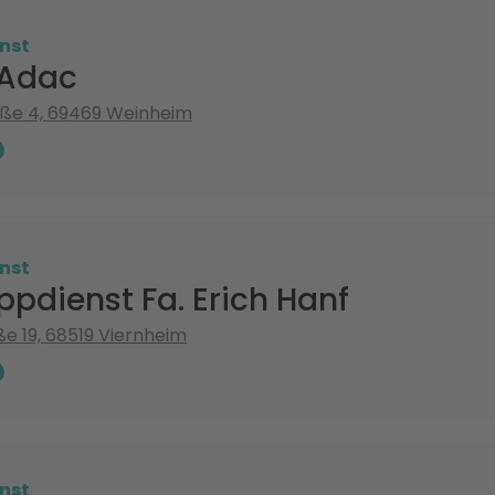
nst
 Adac
aße 4, 69469 Weinheim
nst
pdienst Fa. Erich Hanf
e 19, 68519 Viernheim
nst