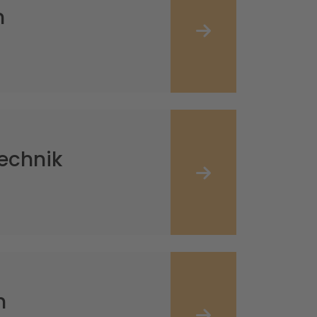
m
echnik
h