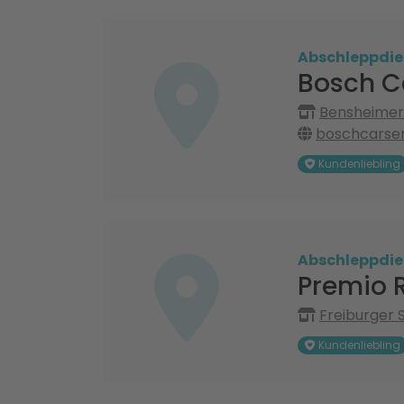
Abschleppdie
Bosch C
Bensheimer 
boschcarser
Kundenliebling
Abschleppdie
Premio 
Freiburger 
Kundenliebling