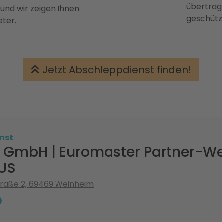
übertrage
 und wir zeigen Ihnen
geschütz
eter.
Jetzt Abschleppdienst finden!
nst
s GmbH | Euromaster Partner-Wer
US
traße 2, 69469 Weinheim