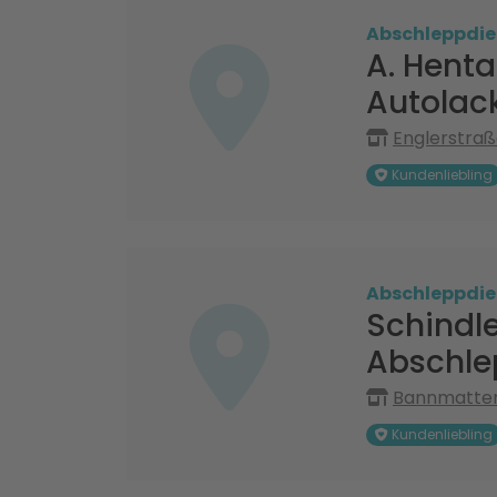
Abschleppdie
A. Hent
Autolac
Englerstraß
Kundenliebling
Abschleppdie
Schindle
Abschle
Bannmatten
Kundenliebling