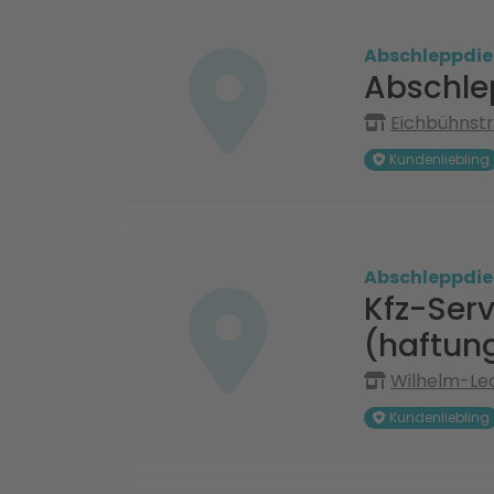
Abschleppdie
Abschle
Eichbühnst
Kundenliebling
Abschleppdie
Kfz-Ser
(haftun
Wilhelm-Leo
Kundenliebling