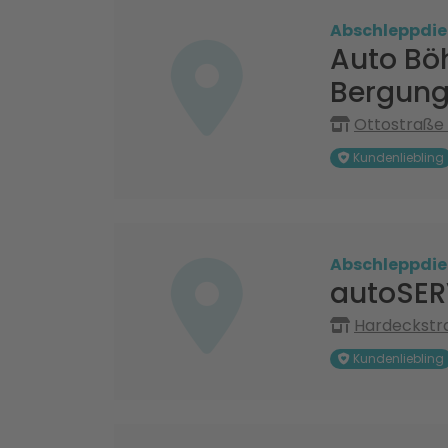
Abschleppdie
Auto Bö
Bergung
Ottostraße 
Kundenliebling
Abschleppdie
autoSE
Hardeckstra
Kundenliebling