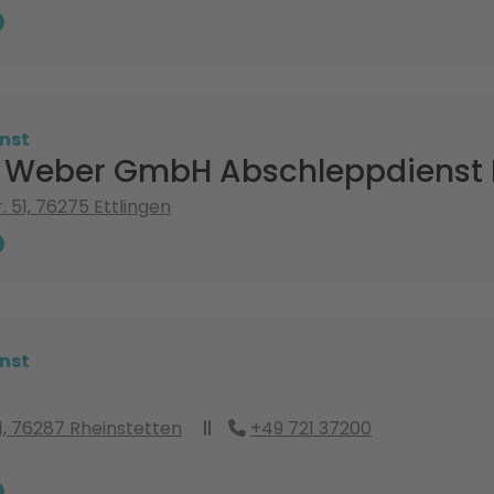
nst
Weber GmbH Abschleppdienst E
. 51, 76275 Ettlingen
nst
1, 76287 Rheinstetten
+49 721 37200