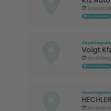
Kfz Aut
Lorenzstraß
Kundenliebling
Abschleppdie
Voigt Kf
Am Sohlweg
Kundenliebling
Abschleppdie
HECHLER
Am Wald 1a,