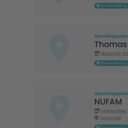
Kundenliebling
Abschleppdie
Thomas 
Bulacher Str
Kundenliebling
Abschleppdie
NUFAM
Messeallee 
nufam.de
Kundenliebling