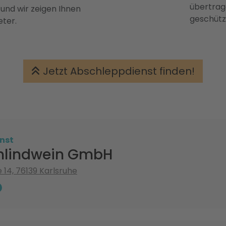
übertrage
 und wir zeigen Ihnen
geschütz
eter.
Jetzt Abschleppdienst finden!
nst
hlindwein GmbH
 14, 76139 Karlsruhe