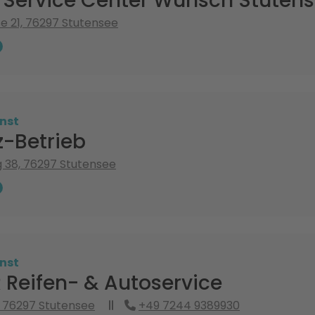
o Service Center Wünsch Stuten
e 21, 76297 Stutensee
nst
z-Betrieb
 38, 76297 Stutensee
nst
 Reifen- & Autoservice
 76297 Stutensee
+49 7244 9389930