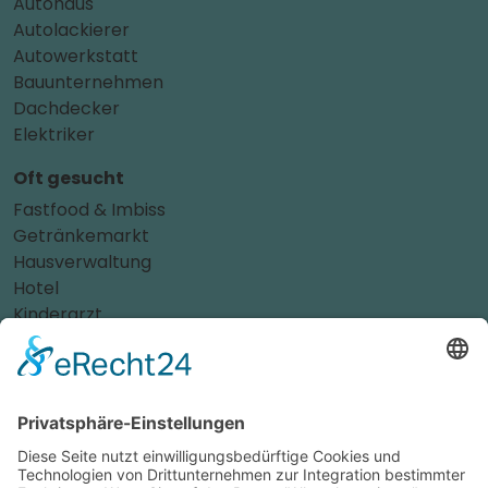
Autohaus
Autolackierer
Autowerkstatt
Bauunternehmen
Dachdecker
Elektriker
Oft gesucht
Fastfood & Imbiss
Getränkemarkt
Hausverwaltung
Hotel
Kinderarzt
Personalvermittler
Weitere Sportvereine
Tierarzt
Zahnarzt
Tennis
Tankstelle