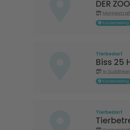
DER ZOOL
Marinestra
Kundenliebling
Tierbedarf
Biss 25 
In Süddink
Kundenliebling
Tierbedarf
Tierbet
Gartenstraß