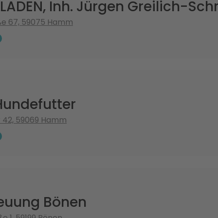
ADEN, Inh. Jürgen Greilich-Sch
ße 67, 59075 Hamm
Hundefutter
er 42, 59069 Hamm
reuung Bönen
e 1, 59199 Bönen