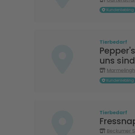
Kundenliebling
Tierbedarf
Pepper's
uns sind
Marmelingh
Kundenliebling
Tierbedarf
Fressna
Beckumer St