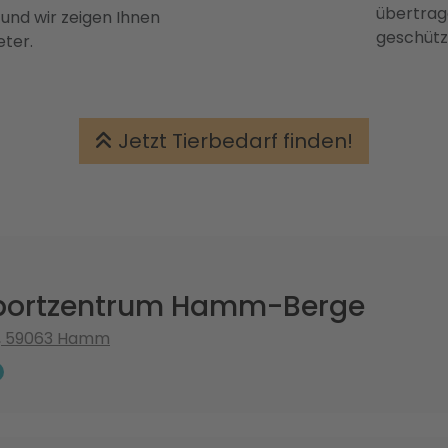
übertrage
 und wir zeigen Ihnen
geschütz
eter.
Jetzt Tierbedarf finden!
portzentrum Hamm-Berge
5, 59063 Hamm