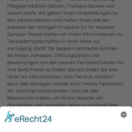
Pflegeprodukten, Betten, Transportboxen und
vielem mehr. Wir geben Ihnen Empfehlungen zu
den besten Marken und helfen Ihnen bei der
Auswahl der richtigen Produkte für Ihr Haustier.
Darüber hinaus stellen wir Ihnen Informationen zu
Tierbedarfsgeschäften in Ihrer Nähe zur
Verfügung, damit Sie bequem einkaufen können.
Sie finden Adressen, Öffnungszeiten und
Bewertungen, um den besten Tierbedarfsladen für
Ihre Bedürfnisse zu finden. Bei uns finden Sie also
nicht nur Informationen zum Tierarzt, sondern
auch alle wichtigen Details zum Thema Tierbedarf.
Wir möchten sicherstellen, dass Sie alle
Ressourcen haben, um Ihrem Haustier ein
glückliches und gesundes Leben zu ermöglichen.
Jetzt Tierarzt finden!