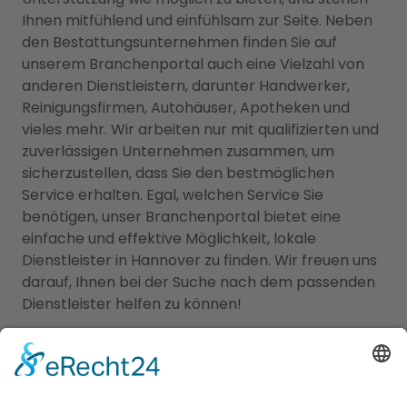
Ihnen mitfühlend und einfühlsam zur Seite. Neben
den Bestattungsunternehmen finden Sie auf
unserem Branchenportal auch eine Vielzahl von
anderen Dienstleistern, darunter Handwerker,
Reinigungsfirmen, Autohäuser, Apotheken und
vieles mehr. Wir arbeiten nur mit qualifizierten und
zuverlässigen Unternehmen zusammen, um
sicherzustellen, dass Sie den bestmöglichen
Service erhalten. Egal, welchen Service Sie
benötigen, unser Branchenportal bietet eine
einfache und effektive Möglichkeit, lokale
Dienstleister in Hannover zu finden. Wir freuen uns
darauf, Ihnen bei der Suche nach dem passenden
Dienstleister helfen zu können!
Jetzt Schlüsseldienst finden!