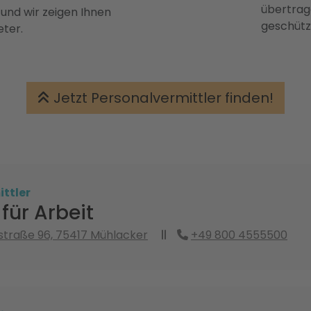
übertrage
 und wir zeigen Ihnen
geschütz
eter.
Jetzt Personalvermittler finden!
ttler
für Arbeit
traße 96, 75417 Mühlacker
+49 800 4555500