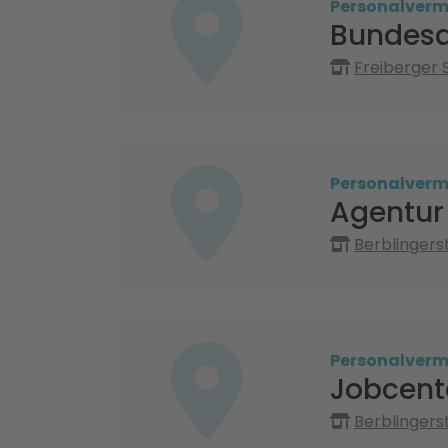
Personalvermi
Bundesa
Freiberger 
Personalvermi
Agentur 
Berblingers
Personalvermi
Jobcent
Berblingers