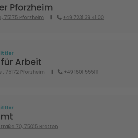
er Pforzheim
, 75175 Pforzheim
+49 7231 39 41 00
ttler
für Arbeit
e , 75172 Pforzheim
+49 1801 555111
ttler
amt
traße 70, 75015 Bretten