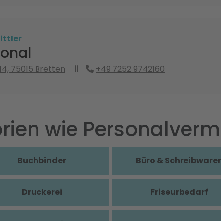
ttler
sonal
14, 75015 Bretten
+49 7252 9742160
rien wie Personalvermi
Buchbinder
Büro & Schreibware
Druckerei
Friseurbedarf