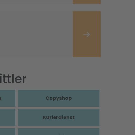
ttler
n
Copyshop
Kurierdienst