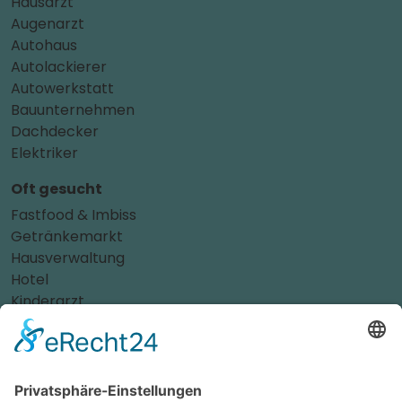
Hausarzt
Augenarzt
Autohaus
Autolackierer
Autowerkstatt
Bauunternehmen
Dachdecker
Elektriker
Oft gesucht
Fastfood & Imbiss
Getränkemarkt
Hausverwaltung
Hotel
Kinderarzt
Personalvermittler
Weitere Sportvereine
Tierarzt
Zahnarzt