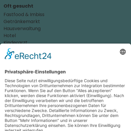
Oft gesucht
Fastfood & Imbiss
Getränkemarkt
Hausverwaltung
Hotel
Kinderarzt
Personalvermittler
Weitere Sportvereine
Tierarzt
Zahnarzt
Tennis
Tankstelle
Tierbedarf
Parken
Für Ihr Unternehmen
Sichern Sie sich die Vorteile von
das ist nah
! Mit uns
erreichen Sie neue Kunden und bleiben Ihren