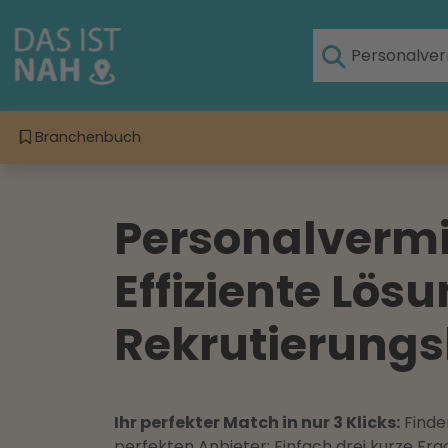
Branchenbuch
Personalvermit
Effiziente Lösu
Rekrutierungs
Ihr perfekter Match in nur 3 Klicks:
Finden
perfekten Anbieter: Einfach drei kurze F