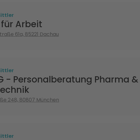
ttler
für Arbeit
raße 61a, 85221 Dachau
ttler
G - Personalberatung Pharma &
technik
aße 248, 80807 München
ttler