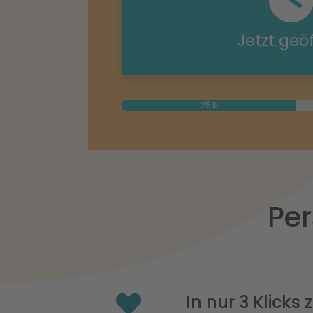
Jetzt geö
25%
Per
In nur 3 Klicks