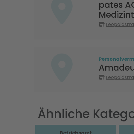
pates A
Medizin
Leopoldstr
Personalvermi
Amadeus
Leopoldstr
Ähnliche Katego
Betriebsarzt