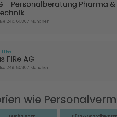
G - Personalberatung Pharma &
technik
aße 248, 80807 München
ttler
 FiRe AG
aße 248, 80807 München
rien wie Personalvermi
Buchbinder
Büro & Schreibware