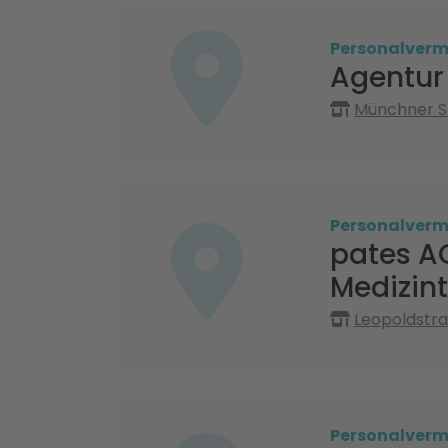
Personalvermi
Agentur 
Münchner St
Personalvermi
pates A
Medizin
Leopoldstr
Personalvermi