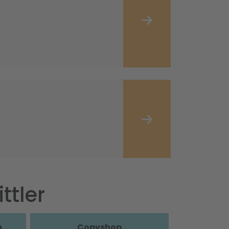
ttler
n
Copyshop