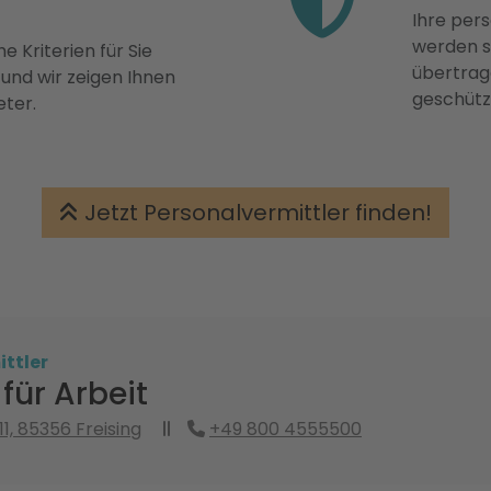
Ihre pers
werden st
e Kriterien für Sie
übertrage
 und wir zeigen Ihnen
geschütz
eter.
Jetzt Personalvermittler finden!
ttler
für Arbeit
1, 85356 Freising
+49 800 4555500