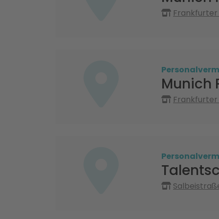
Frankfurter
Personalvermi
Munich 
Frankfurter
Personalvermi
Talents
Salbeistraß