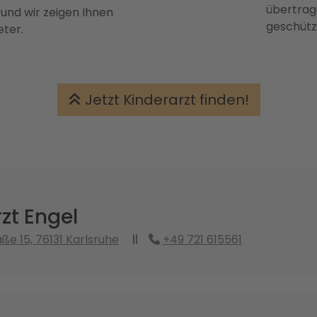
übertrage
 und wir zeigen Ihnen
geschütz
eter.
Jetzt Kinderarzt finden!
zt Engel
ße 15, 76131 Karlsruhe
+49 721 615561