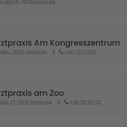
traße 16, 76139 Karlsruhe
rztpraxis Am Kongresszentrum
aße , 76137 Karlsruhe
+49 721 376110
rztpraxis am Zoo
raße 27, 76137 Karlsruhe
+49 721 34722