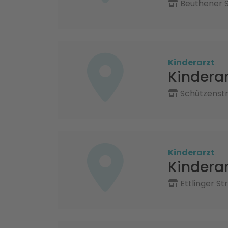
Beuthener S
Kinderarzt
Kindera
Schützenstr
Kinderarzt
Kindera
Ettlinger St