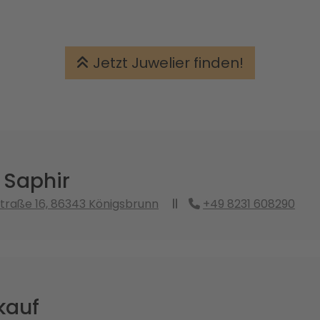
Jetzt Juwelier finden!
 Saphir
raße 16, 86343 Königsbrunn
+49 8231 608290
kauf