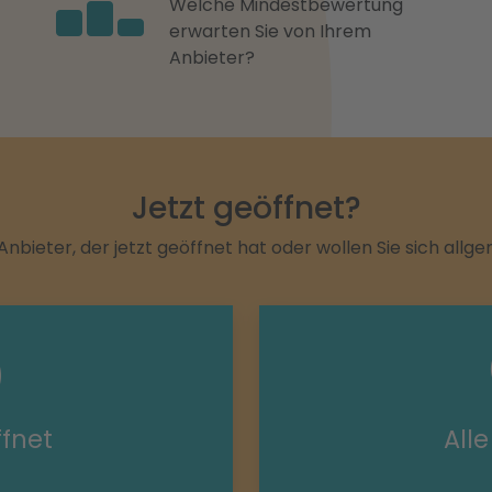
Welche Mindestbewertung
erwarten Sie von Ihrem
Anbieter?
Jetzt geöffnet?
Anbieter, der jetzt geöffnet hat oder wollen Sie sich allg
ffnet
All