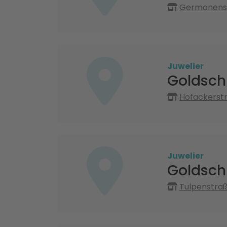
Germanenst
Juwelier
Goldsch
Hofackerstr
Juwelier
Goldsch
Tulpenstraß