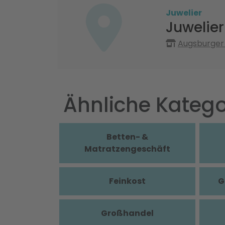
Juwelier
Juwelie
Augsburger 
Ähnliche Katego
Betten- &
Matratzengeschäft
Feinkost
G
Großhandel