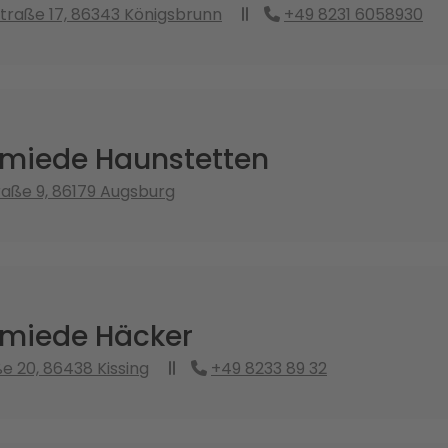
raße 17, 86343 Königsbrunn
+49 8231 6058930
miede Haunstetten
aße 9, 86179 Augsburg
miede Häcker
e 20, 86438 Kissing
+49 8233 89 32