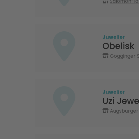
Salomon-Idl
Juwelier
Obelisk
Gögginger S
Juwelier
Uzi Jewe
Augsburger 