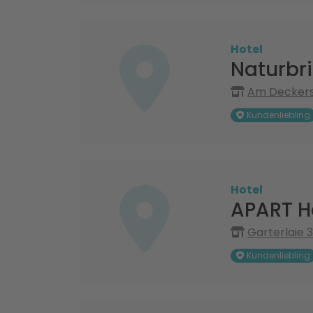
Hotel
Naturbr
Am Deckers
Kundenliebling
Hotel
APART H
Garterlaie 
Kundenliebling