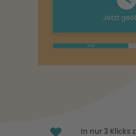
Jetzt geö
25%
In nur 3 Klicks