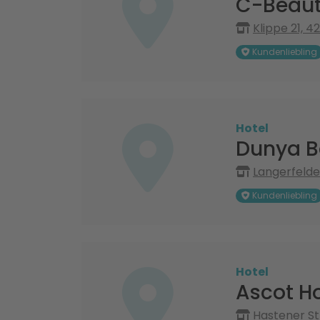
C-Beaut
Klippe 21, 
Kundenliebling
Hotel
Dunya B
Langerfelde
Kundenliebling
Hotel
Ascot Ho
Hastener St