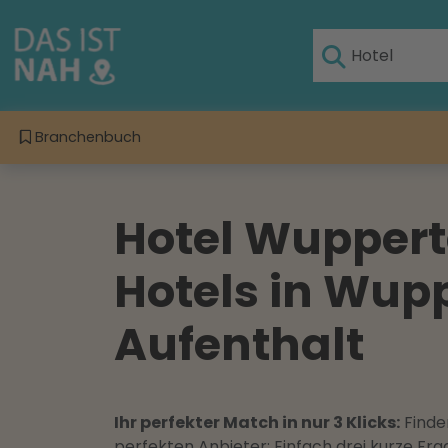
Branchenbuch
Hotel Wupperta
Hotels in Wupp
Aufenthalt
Ihr perfekter Match in nur 3 Klicks:
Finden
perfekten Anbieter: Einfach drei kurze F