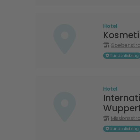
Hotel
Kosmetik
Goebenstraß
Kundenliebling
Hotel
Interna
Wupperta
Missionsstr
Kundenliebling