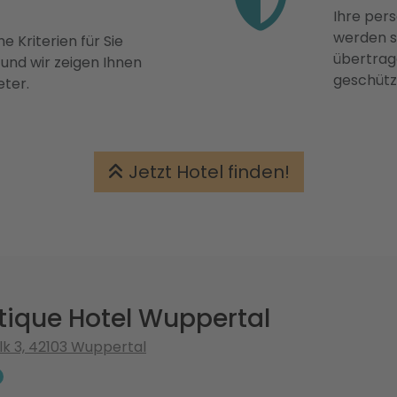
Ihre pers
werden st
e Kriterien für Sie
übertrage
 und wir zeigen Ihnen
geschütz
eter.
Jetzt Hotel finden!
tique Hotel Wuppertal
lk 3, 42103 Wuppertal