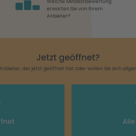
Welche Mindestbewertung
erwarten Sie von Ihrem
Anbieter?
Jetzt geöffnet?
Anbieter, der jetzt geöffnet hat oder wollen Sie sich allg
ffnet
All