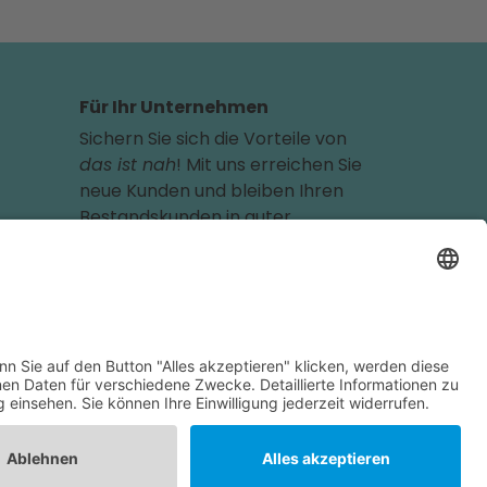
Für Ihr Unternehmen
Sichern Sie sich die Vorteile von
das ist nah
! Mit uns erreichen Sie
neue Kunden und bleiben Ihren
Bestandskunden in guter
Erinnerung.
Schon ab günstigen 29,- € im
Monat.
Jetzt informieren