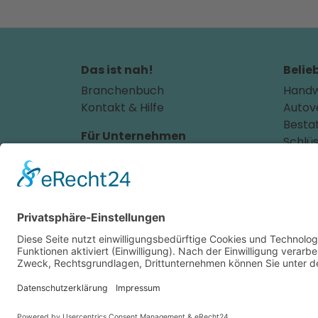
Das ist nah!
Belie
Branchenbuch
Handw
Kontakt & Hilfe
Autov
Besta
Für Unternehmen
Schlüs
Unternehmen hinzufügen
Absch
Anzeigenschaltung
Hausa
Augen
Rechtliches
Autoh
Impressum
Autol
Datenschutz
Autow
Cookie-Einstellungen
Bauu
Dachd
Elektr