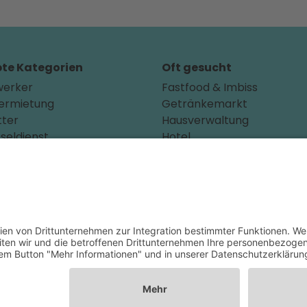
bte Kategorien
Oft gesucht
erker
Fastfood & Imbiss
ermietung
Getränkemarkt
tter
Hausverwaltung
seldienst
Hotel
leppdienst
Kinderarzt
rzt
Personalvermittler
arzt
Weitere Sportvereine
aus
Tierarzt
ackierer
Zahnarzt
erkstatt
Tennis
nternehmen
Tankstelle
ecker
Tierbedarf
iker
Parken