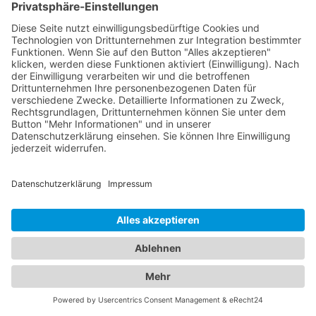
Unternehmen hinzufügen
Anzeigenschaltung
Rechtliches
Impressum
Datenschutz
Cookie-Einstellungen
Beliebte Kategorien
Handwerker
Autovermietung
Bestatter
Schlüsseldienst
Abschleppdienst
Hausarzt
Augenarzt
Autohaus
Autolackierer
Autowerkstatt