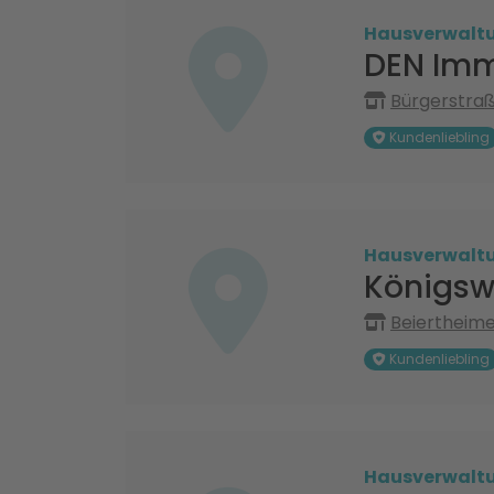
Hausverwalt
DEN Imm
Bürgerstraß
Kundenliebling
Hausverwalt
Königsw
Beiertheimer
Kundenliebling
Hausverwalt