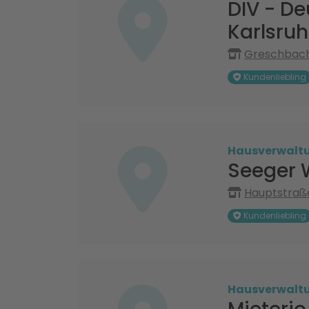
DIV - D
Karlsru
Greschbachs
Kundenliebling
Hausverwalt
Seeger 
Hauptstraße
Kundenliebling
Hausverwalt