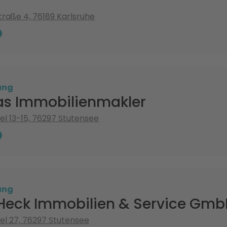
raße 4, 76189 Karlsruhe
ung
as Immobilienmakler
l 13-15, 76297 Stutensee
ung
 Heck Immobilien & Service Gmb
l 27, 76297 Stutensee