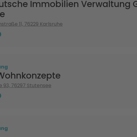
eutsche Immobilien Verwaltung
he
traße 11, 76229 Karlsruhe
ung
Wohnkonzepte
 93, 76297 Stutensee
ung