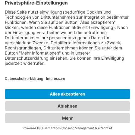
Autowerkstatt
Bauunternehmen
Dachdecker
Elektriker
Oft gesucht
Fastfood & Imbiss
Getränkemarkt
Hausverwaltung
Hotel
Kinderarzt
Personalvermittler
Weitere Sportvereine
Tierarzt
Zahnarzt
Tennis
Tankstelle
Tierbedarf
Parken