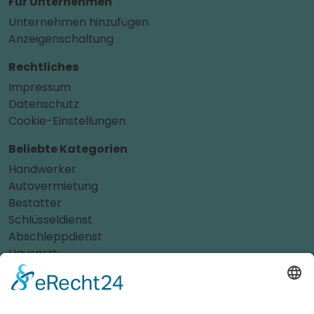
Für Unternehmen
Unternehmen hinzufügen
Anzeigenschaltung
Rechtliches
Impressum
Datenschutz
Cookie-Einstellungen
Beliebte Kategorien
Handwerker
Autovermietung
Bestatter
Schlüsseldienst
Abschleppdienst
Hausarzt
Augenarzt
Autohaus
Autolackierer