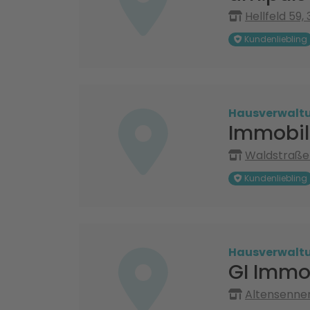
Hellfeld 59,
Kundenliebling
Hausverwalt
Immobil
Waldstraße 
Kundenliebling
Hausverwalt
GI Immo
Altensenner