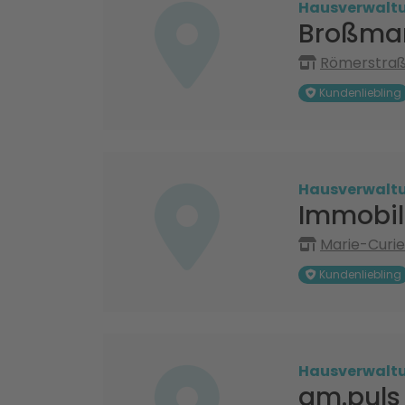
Hausverwalt
Broßman
Römerstraße
Kundenliebling
Hausverwalt
Immobil
Marie-Curie
Kundenliebling
Hausverwalt
am.puls