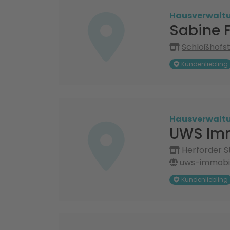
Hausverwalt
Sabine 
Schloßhofst
Kundenliebling
Hausverwalt
UWS Imm
Herforder St
uws-immobil
Kundenliebling