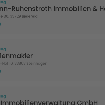
ung
n-Ruhenstroth Immobilien & H
 88, 33729 Bielefeld
ung
ienmakler
-Hof 16, 33803 Steinhagen
ung
 Immobilienverwaltung GmbH