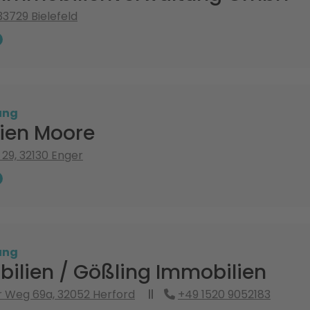
 33729 Bielefeld
ung
ien Moore
29, 32130 Enger
ung
bilien / Gößling Immobilien
 Weg 69a, 32052 Herford
+49 1520 9052183