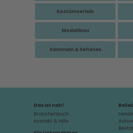
Kostümverleih
Modellbau
Sammeln & Seltenes
Das ist nah!
Belie
Branchenbuch
Handw
Kontakt & Hilfe
Autov
Besta
Für Unternehmen