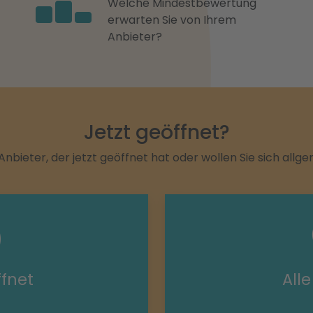
Welche Mindestbewertung
erwarten Sie von Ihrem
Anbieter?
Jetzt geöffnet?
Anbieter, der jetzt geöffnet hat oder wollen Sie sich allg
ffnet
All