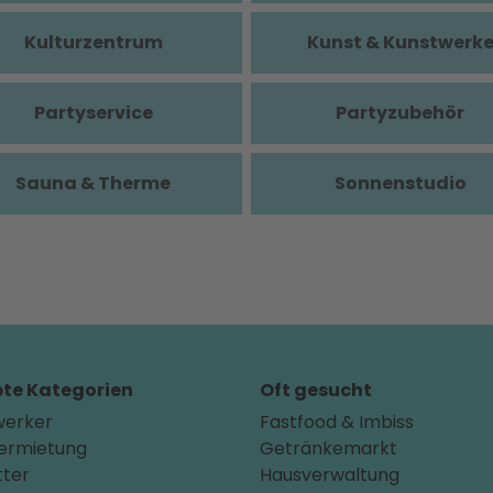
Kulturzentrum
Kunst & Kunstwerk
Partyservice
Partyzubehör
Sauna & Therme
Sonnenstudio
bte Kategorien
Oft gesucht
erker
Fastfood & Imbiss
ermietung
Getränkemarkt
tter
Hausverwaltung