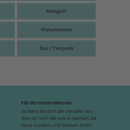
e
Minigolf
Planetarium
Zoo / Tierpark
Für Ihr Unternehmen
Sichern Sie sich die Vorteile von
das ist nah
! Mit uns erreichen Sie
neue Kunden und bleiben Ihren