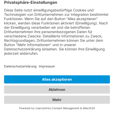
und individuelle Behandlung für Ihre
Augenprobleme zu gewährleisten. Ein
Kinderarzt
Bad Sassendorf
hingegen sind darauf spezialisiert,
die Gesundheit und das Wohlbefinden von Kindern
zu betreuen. Sie bieten umfassende
Vorsorgeuntersuchungen, Impfungen, Behandlung
von akuten und chronischen Erkrankungen sowie
Beratung für Eltern in verschiedenen
medizinischen Bereichen an. Unsere Kinderärzte
Bad Sassendorf sind einfühlsam, kinderfreundlich
und haben langjährige Erfahrung in der Betreuung
von Kindern aller Altersgruppen. Unser
Branchenportal bietet Ihnen detaillierte
Informationen zu Augenärzten und Kinderärzten in
Ihrer Region. Sie können Profile einsehen,
Qualifikationen, Spezialisierungen, Öffnungszeiten
und Standorte erfahren sowie Bewertungen von
anderen Patienten lesen. Auf diese Weise können
Sie die bestmögliche Entscheidung für die