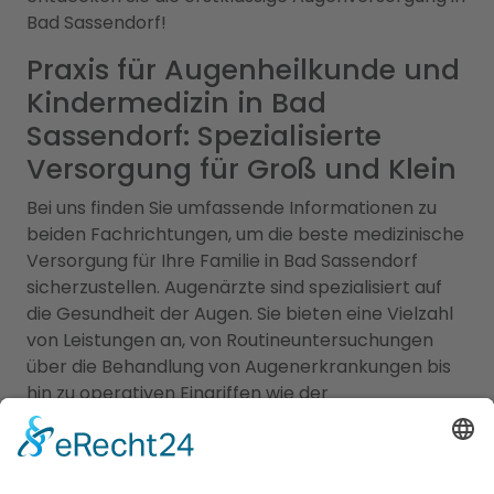
Bad Sassendorf!
Praxis für Augenheilkunde und
Kindermedizin in Bad
Sassendorf: Spezialisierte
Versorgung für Groß und Klein
Bei uns finden Sie umfassende Informationen zu
beiden Fachrichtungen, um die beste medizinische
Versorgung für Ihre Familie in Bad Sassendorf
sicherzustellen. Augenärzte sind spezialisiert auf
die Gesundheit der Augen. Sie bieten eine Vielzahl
von Leistungen an, von Routineuntersuchungen
über die Behandlung von Augenerkrankungen bis
hin zu operativen Eingriffen wie der
Augenlaserbehandlung. Unsere Augenärzte in der
Region sind hochqualifiziert und verfügen über
modernste Technologie, um eine präzise Diagnose