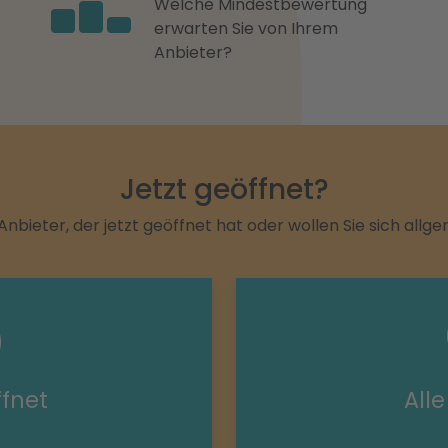
Welche Mindestbewertung
erwarten Sie von Ihrem
Anbieter?
Jetzt geöffnet?
Anbieter, der jetzt geöffnet hat oder wollen Sie sich allg
ffnet
All