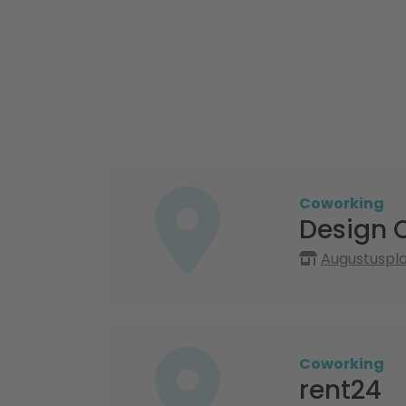
Coworking
Design O
Augustusplat
Coworking
rent24