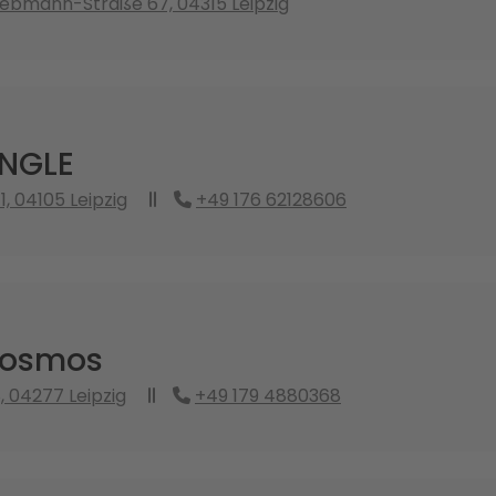
ebmann-Straße 67, 04315 Leipzig
NGLE
, 04105 Leipzig
+49 176 62128606
osmos
 04277 Leipzig
+49 179 4880368