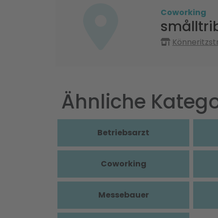
Coworking
smålltri
Könneritzstr
Ähnliche Katego
Betriebsarzt
Coworking
Messebauer