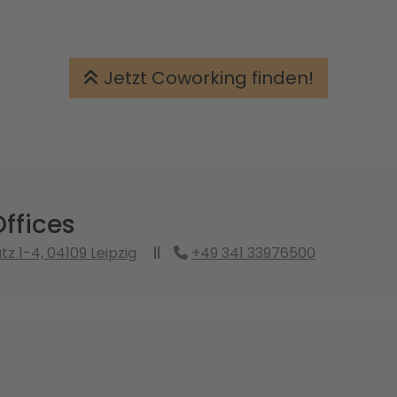
Jetzt Coworking finden!
ffices
z 1-4, 04109 Leipzig
+49 341 33976500