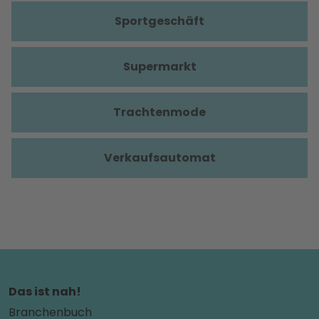
Sportgeschäft
Supermarkt
Trachtenmode
Verkaufsautomat
Das ist nah!
Branchenbuch