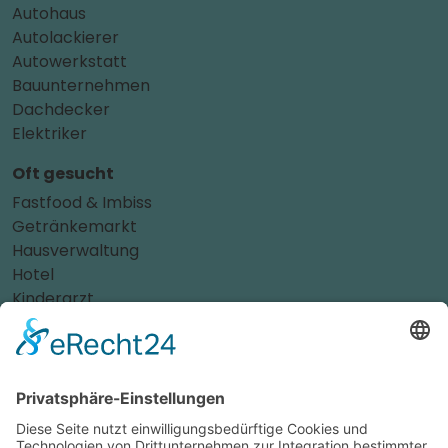
Autohaus
Autolackierer
Autowerkstatt
Bauunternehmen
Dachdecker
Elektriker
Oft gesucht
Fastfood & Imbiss
Getränkemarkt
Hausverwaltung
Hotel
Kinderarzt
Personalvermittler
Weitere Sportvereine
Tierarzt
Zahnarzt
Tennis
Tankstelle