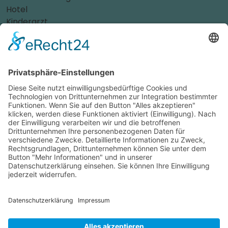
Hotel
Kinderarzt
Personalvermittler
Weitere Sportvereine
Tierarzt
Zahnarzt
Tennis
Tankstelle
Tierbedarf
Parken
Für Ihr Unternehmen
Sichern Sie sich die Vorteile von
das ist nah
! Mit uns
erreichen Sie neue Kunden und bleiben Ihren
Bestandskunden in guter Erinnerung.
Schon ab günstigen 29,- € im Monat.
Jetzt informieren