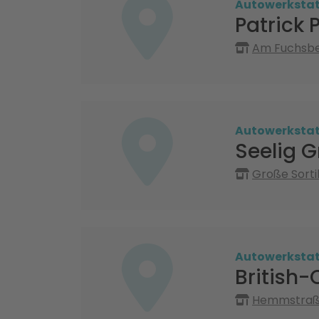
Autowerksta
Patrick 
Am Fuchsbe
Autowerksta
Seelig 
Große Sorti
Autowerksta
British-
Hemmstraße