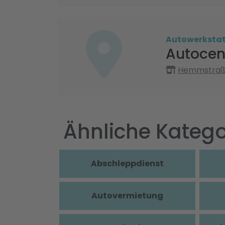
Autowerksta
Autocen
Hemmstraße
Ähnliche Katego
Abschleppdienst
Autovermietung