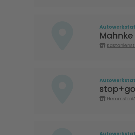
Autowerksta
Mahnke
Kastaniens
Autowerksta
stop+go
Hemmstraße
Autowerksta