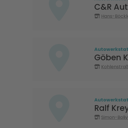
C&R Aut
Hans-Böckl
Autowerksta
Göben K
Kohlenstraß
Autowerksta
Ralf Kre
Simon-Boliv