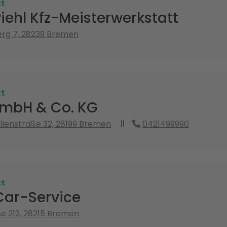
tt
Piehl Kfz-Meisterwerkstatt
rg 7, 28239 Bremen
tt
GmbH & Co. KG
llienstraße 32, 28199 Bremen
0421499990
tt
Car-Service
 212, 28215 Bremen