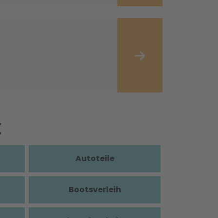
t
Autoteile
Bootsverleih