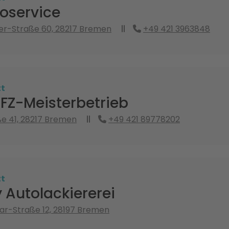
oservice
er-Straße 60, 28217 Bremen
+49 421 3963848
tt
FZ-Meisterbetrieb
e 41, 28217 Bremen
+49 421 89778202
tt
y Autolackiererei
ar-Straße 12, 28197 Bremen