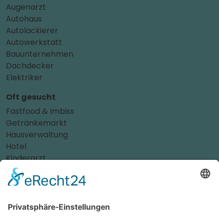
Augenarzt
Autohaus
Autolackierer
Autowerkstatt
Bauunternehmen
Dachdecker
Elektriker
Oft gesucht
Fastfood & Imbiss
Getränkemarkt
Hausverwaltung
Hotel
Kinderarzt
Personalvermittler
Weitere Sportvereine
Tierarzt
Zahnarzt
Tennis