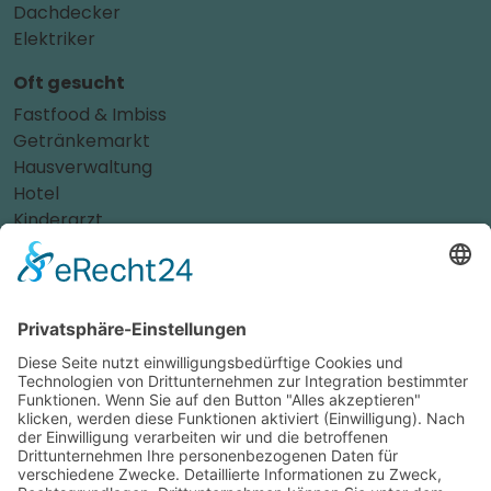
Dachdecker
Elektriker
Oft gesucht
Fastfood & Imbiss
Getränkemarkt
Hausverwaltung
Hotel
Kinderarzt
Personalvermittler
Weitere Sportvereine
Tierarzt
Zahnarzt
Tennis
Tankstelle
Tierbedarf
Parken
Für Ihr Unternehmen