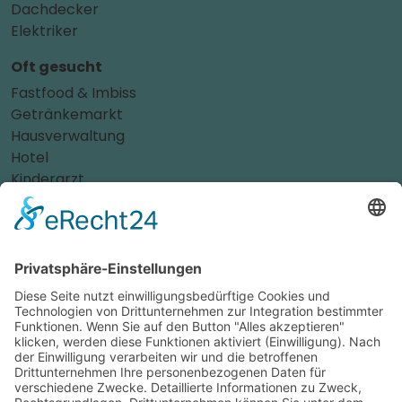
Dachdecker
Elektriker
Oft gesucht
Fastfood & Imbiss
Getränkemarkt
Hausverwaltung
Hotel
Kinderarzt
Personalvermittler
Weitere Sportvereine
Tierarzt
Zahnarzt
Tennis
Tankstelle
Tierbedarf
Parken
Für Ihr Unternehmen