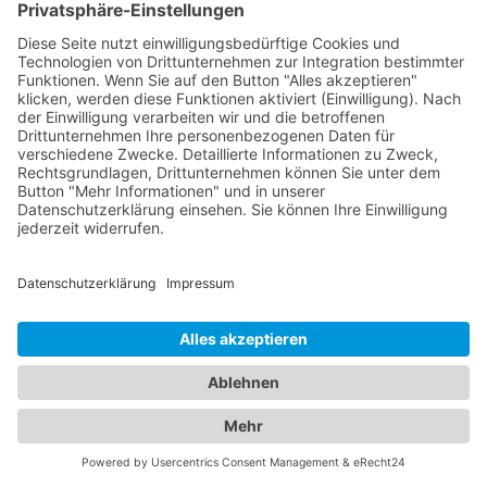
Vielzahl von Leistungen an, von
Routineuntersuchungen über die Behandlung von
Augenerkrankungen bis hin zu operativen
Eingriffen wie der Augenlaserbehandlung. Unsere
Augenärzte in der Region sind hochqualifiziert und
verfügen über modernste Technologie, um eine
präzise Diagnose und individuelle Behandlung für
Ihre Augenprobleme zu gewährleisten. Ein
Kinderarzt Weilheim an der Teck
hingegen sind
darauf spezialisiert, die Gesundheit und das
Wohlbefinden von Kindern zu betreuen. Sie bieten
umfassende Vorsorgeuntersuchungen, Impfungen,
Behandlung von akuten und chronischen
Erkrankungen sowie Beratung für Eltern in
verschiedenen medizinischen Bereichen an.
Unsere Kinderärzte Weilheim an der Teck sind
einfühlsam, kinderfreundlich und haben langjährige
Erfahrung in der Betreuung von Kindern aller
Altersgruppen. Unser Branchenportal bietet Ihnen