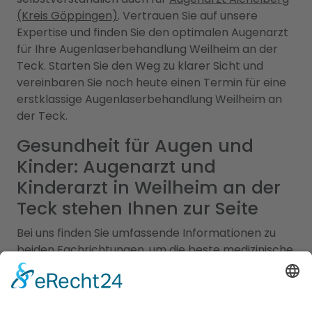
(Kreis Göppingen)
. Vertrauen Sie auf unsere
Expertise und finden Sie den optimalen Augenarzt
für Ihre Augenlaserbehandlung Weilheim an der
Teck. Starten Sie den Weg zu klarer Sicht und
vereinbaren Sie noch heute einen Termin für eine
erstklassige Augenlaserbehandlung Weilheim an
der Teck.
Gesundheit für Augen und
Kinder: Augenarzt und
Kinderarzt in Weilheim an der
Teck stehen Ihnen zur Seite
Bei uns finden Sie umfassende Informationen zu
beiden Fachrichtungen, um die beste medizinische
Versorgung für Ihre Familie in Weilheim an der
Teck sicherzustellen. Augenärzte sind spezialisiert
auf die Gesundheit der Augen. Sie bieten eine