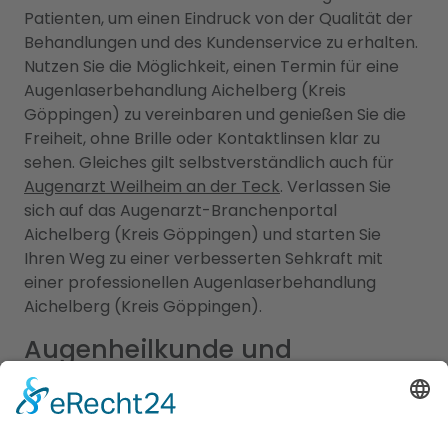
Patienten, um einen Eindruck von der Qualität der
Behandlungen und des Kundenservice zu erhalten.
Nutzen Sie die Möglichkeit, einen Termin für eine
Augenlaserbehandlung Aichelberg (Kreis
Göppingen) zu vereinbaren und genießen Sie die
Freiheit, ohne Brille oder Kontaktlinsen klar zu
sehen. Gleiches gilt selbstverständlich auch für
Augenarzt Weilheim an der Teck
. Verlassen Sie
sich auf das Augenarzt-Branchenportal
Aichelberg (Kreis Göppingen) und starten Sie
Ihren Weg zu einer verbesserten Sehkraft mit
einer professionellen Augenlaserbehandlung
Aichelberg (Kreis Göppingen).
Augenheilkunde und
Kindermedizin in Aichelberg
(Kreis Göppingen): Fachärzte
für Ihre Augen- und