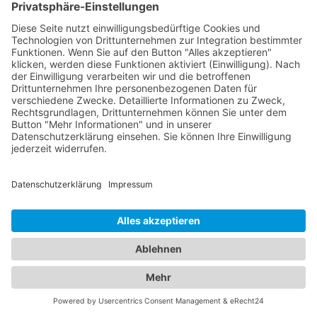
Kinderbedürfnisse
Bei uns finden Sie umfassende Informationen zu
beiden Fachrichtungen, um die beste medizinische
Versorgung für Ihre Familie in Aichelberg (Kreis
Göppingen) sicherzustellen. Augenärzte sind
spezialisiert auf die Gesundheit der Augen. Sie
bieten eine Vielzahl von Leistungen an, von
Routineuntersuchungen über die Behandlung von
Augenerkrankungen bis hin zu operativen
Eingriffen wie der Augenlaserbehandlung. Unsere
Augenärzte in der Region sind hochqualifiziert und
verfügen über modernste Technologie, um eine
präzise Diagnose und individuelle Behandlung für
Ihre Augenprobleme zu gewährleisten. Ein
Kinderarzt Aichelberg (Kreis Göppingen)
hingegen
sind darauf spezialisiert, die Gesundheit und das
Wohlbefinden von Kindern zu betreuen. Sie bieten
umfassende Vorsorgeuntersuchungen, Impfungen,