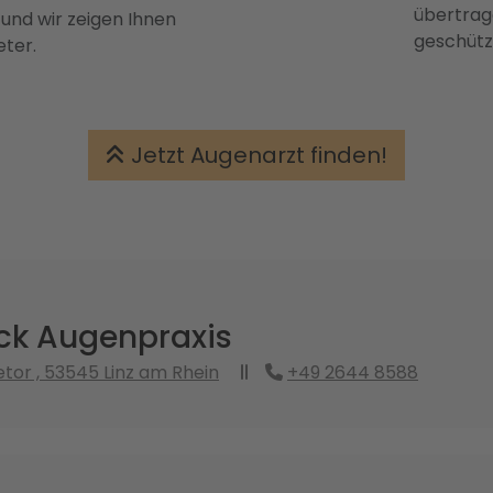
übertrage
 und wir zeigen Ihnen
geschütz
eter.
Jetzt Augenarzt finden!
ick Augenpraxis
tor , 53545 Linz am Rhein
+49 2644 8588