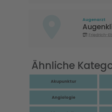
Augenarzt
Augenkl
Friedrich-E
Ähnliche Katego
Akupunktur
Angiologie