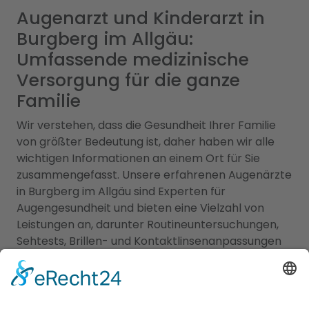
Augenarzt und Kinderarzt in
Burgberg im Allgäu:
Umfassende medizinische
Versorgung für die ganze
Familie
Wir verstehen, dass die Gesundheit Ihrer Familie
von größter Bedeutung ist, daher haben wir alle
wichtigen Informationen an einem Ort für Sie
zusammengefasst. Unsere erfahrenen Augenärzte
in Burgberg im Allgäu sind Experten für
Augengesundheit und bieten eine Vielzahl von
Leistungen an, darunter Routineuntersuchungen,
Sehtests, Brillen- und Kontaktlinsenanpassungen
sowie die Behandlung von Augenkrankheiten. Sie
verwenden modernste Technologien, um genaue
Diagnosen zu stellen und eine optimale
Versorgung zu gewährleisten. Für die kleinen