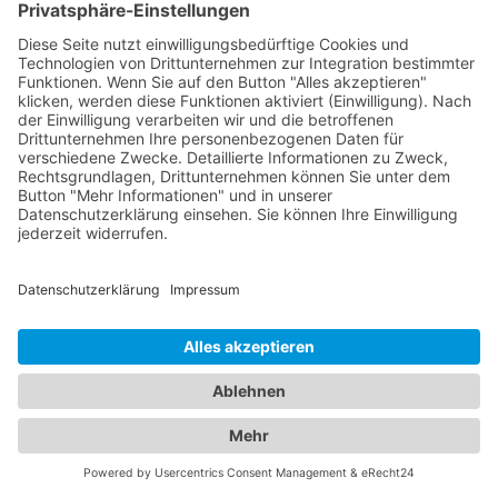
Patienten bieten wir Ihnen zudem eine Übersicht
an qualifizierten Kinderärzten in Burgberg im
Allgäu, die sich umfassend um das Wohlergehen
Ihrer Kinder kümmern. Von
Vorsorgeuntersuchungen und Impfungen bis hin
zur Behandlung von Kinderkrankheiten stehen sie
Ihnen mit ihrer Expertise zur Seite. Vertrauen Sie
auf unser Branchenportal, um den besten
Kinderarzt Burgberg im Allgäu
zu finden. Wir bieten
Ihnen detaillierte Informationen zu den Ärzten,
ihren Fachgebieten, Öffnungszeiten und
Standorten. Sorgen Sie für die Gesundheit Ihrer
Familie, indem Sie die besten medizinischen
Fachkräfte für Augen- und Kinderheilkunde in
Burgberg im Allgäu finden.
Jetzt Augenarzt finden!