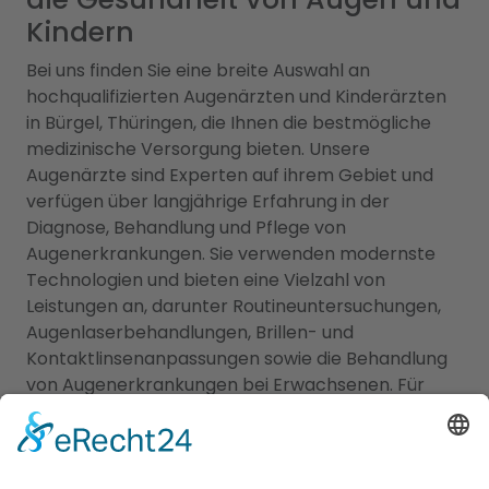
Kindern
Bei uns finden Sie eine breite Auswahl an
hochqualifizierten Augenärzten und Kinderärzten
in Bürgel, Thüringen, die Ihnen die bestmögliche
medizinische Versorgung bieten. Unsere
Augenärzte sind Experten auf ihrem Gebiet und
verfügen über langjährige Erfahrung in der
Diagnose, Behandlung und Pflege von
Augenerkrankungen. Sie verwenden modernste
Technologien und bieten eine Vielzahl von
Leistungen an, darunter Routineuntersuchungen,
Augenlaserbehandlungen, Brillen- und
Kontaktlinsenanpassungen sowie die Behandlung
von Augenerkrankungen bei Erwachsenen. Für
unsere jüngsten Patienten bieten wir eine
sorgfältig ausgewählte Liste von Kinderärzten, die
sich auf die einzigartigen Bedürfnisse von Kindern