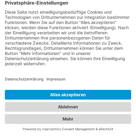
spezialisiert haben. Diese Ärzte bieten
Vorsorgeuntersuchungen, Impfungen,
Behandlungen von Kinderkrankheiten und eine
einfühlsame Betreuung an, um sicherzustellen,
dass Ihre Kinder gesund und glücklich aufwachsen.
Verlassen Sie sich auf unser Branchenportal, um
den besten Augenarzt und
Kinderarzt Bürgel,
Thüringen
zu finden. Sorgen Sie für die Gesundheit
Ihrer Augen und die Ihrer Familie, indem Sie sich auf
die Fachkompetenz und Erfahrung unserer Ärzte
verlassen.
Jetzt Augenarzt finden!