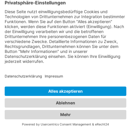
unsere jüngsten Patienten bieten wir eine
sorgfältig ausgewählte Liste von Kinderärzten, die
sich auf die einzigartigen Bedürfnisse von Kindern
spezialisiert haben. Diese Ärzte bieten
Vorsorgeuntersuchungen, Impfungen,
Behandlungen von Kinderkrankheiten und eine
einfühlsame Betreuung an, um sicherzustellen,
dass Ihre Kinder gesund und glücklich aufwachsen.
Verlassen Sie sich auf unser Branchenportal, um
den besten Augenarzt und
Kinderarzt Bad
Klosterlausnitz
zu finden. Sorgen Sie für die
Gesundheit Ihrer Augen und die Ihrer Familie,
indem Sie sich auf die Fachkompetenz und
Erfahrung unserer Ärzte verlassen.
Jetzt Augenarzt finden!