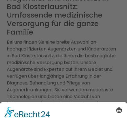
Bad Klosterlausnitz:
Umfassende medizinische
Versorgung für die ganze
Familie
Bei uns finden Sie eine breite Auswahl an
hochqualifizierten Augenärzten und Kinderärzten
in Bad Klosterlausnitz, die Ihnen die bestmögliche
medizinische Versorgung bieten. Unsere
Augenärzte sind Experten auf ihrem Gebiet und
verfügen über langjährige Erfahrung in der
Diagnose, Behandlung und Pflege von
Augenerkrankungen. Sie verwenden modernste
Technologien und bieten eine Vielzahl von
Leistungen an, darunter Routineuntersuchungen,
Augenlaserbehandlungen, Brillen- und
Kontaktlinsenanpassungen sowie die Behandlung
von Augenerkrankungen bei Erwachsenen. Für