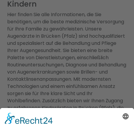
Kindern
Hier finden Sie alle Informationen, die Sie
benötigen, um die beste medizinische Versorgung
für Ihre Familie zu gewährleisten. Unsere
Augenärzte in Brücken (Pfalz) sind hochqualifiziert
und spezialisiert auf die Behandlung und Pflege
Ihrer Augengesundheit. Sie bieten eine breite
Palette von Dienstleistungen, einschließlich
Routineuntersuchungen, Diagnose und Behandlung
von Augenerkrankungen sowie Brillen- und
Kontaktlinsenanpassungen. Mit modernsten
Technologien und einem einfühlsamen Ansatz
sorgen sie für Ihre klare Sicht und Ihr
Wohlbefinden. Zusätzlich bieten wir Ihnen Zugang
zu erfahrenen Kinderärzten in Brücken (Pfalz), die
sich auf die Betreuung der kleinen Patienten
spezialisiert haben. Sie kümmern sich um die
Gesundheit, Entwicklung und das Wohlergehen